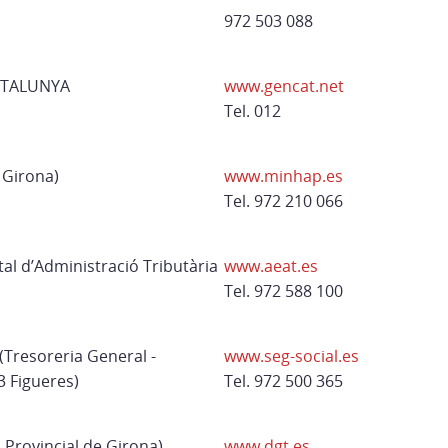
972 503 088
ATALUNYA
www.gencat.net
Tel. 012
 Girona)
www.minhap.es
Tel. 972 210 066
al d’Administració Tributària
www.aeat.es
Tel. 972 588 100
Tresoreria General -
www.seg-social.es
 Figueres)
Tel. 972 500 365
 Provincial de Girona)
www.dgt.es