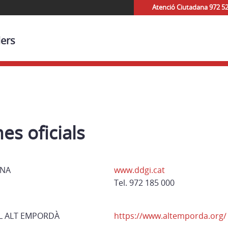
Atenció Ciutadana 972 5
lers
s oficials
ONA
www.ddgi.cat
Tel. 972 185 000
L ALT EMPORDÀ
https://www.altemporda.org/