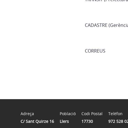
CADASTRE (Gerència 
CORREUS
Adreça
Població
Codi Postal
Telèfon
C/ Sant Quirze 16
Llers
17730
972 528 0