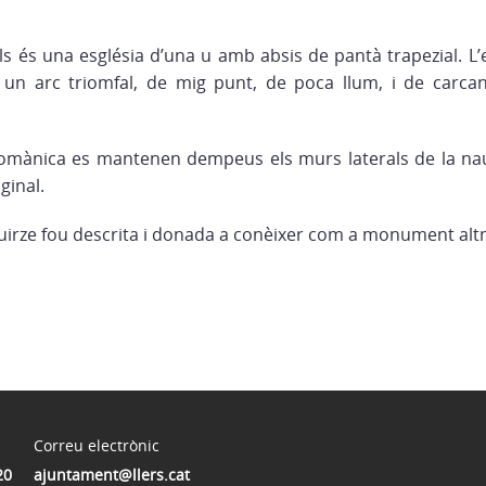
ls és una església d’una u amb absis de pantà trapezial. L’
r un arc triomfal, de mig punt, de poca llum, i de carcan
romànica es mantenen dempeus els murs laterals de la nau 
ginal.
Quirze fou descrita i donada a conèixer com a monument altm
Correu electrònic
20
ajuntament@llers.cat