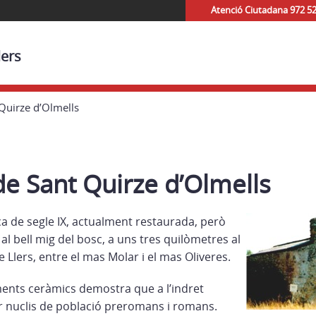
Atenció Ciutadana 972 5
lers
 Quirze d’Olmells
de Sant Quirze d’Olmells
a de segle IX, actualment restaurada, però
 al bell mig del bosc, a uns tres quilòmetres al
e Llers, entre el mas Molar i el mas Oliveres.
ents ceràmics demostra que a l’indret
er nuclis de població preromans i romans.