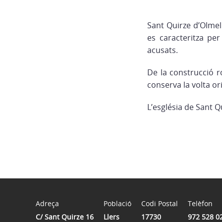
Sant Quirze d’Olmel
es caracteritza pe
acusats.
De la construcció 
conserva la volta ori
L’església de Sant 
Adreça
Població
Codi Postal
Telèfon
C/ Sant Quirze 16
Llers
17730
972 528 0