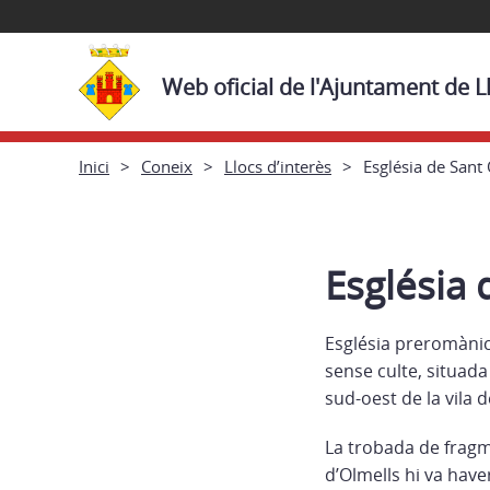
Web oficial de l'Ajuntament de L
Inici
Coneix
Llocs d’interès
Església de Sant
Església 
Església preromànic
sense culte, situada
sud-oest de la vila d
La trobada de fragm
d’Olmells hi va hav