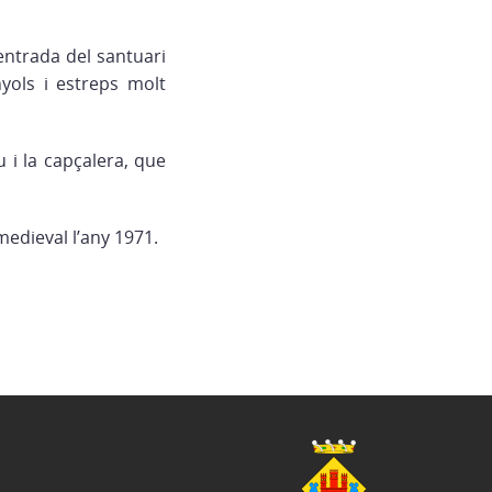
entrada del santuari
yols i estreps molt
i la capçalera, que
edieval l’any 1971.