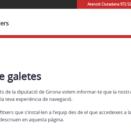
Atenció Ciutadana 972 5
lers
de galetes
s de la diputació de Girona volem informar-te que la nostra
 la teva experiència de navegació.
fitxers que s’instal·len a l’equip des de el que accedeixes a
s descriuen en aquesta pàgina.