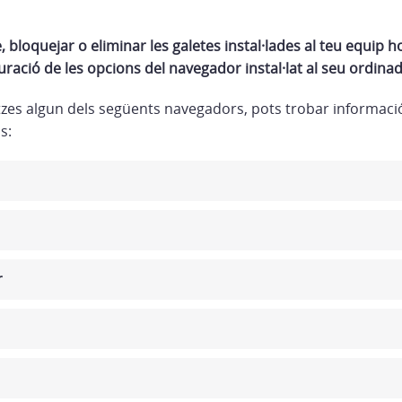
 bloquejar o eliminar les galetes instal·lades al teu equip h
uració de les opcions del navegador instal·lat al seu ordinad
litzes algun dels següents navegadors, pots trobar informac
s:
r