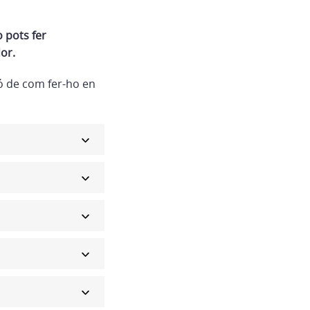
o pots fer
or.
ió de com fer-ho en