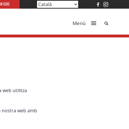
28 020
Cerca
Menú
 web utilitza
 la nostra web amb